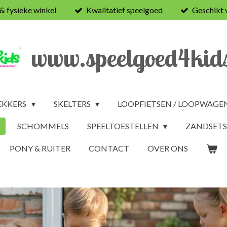
 & fysieke winkel
Kwalitatief speelgoed
Geschikt 
www.speelgoed4kids
EKKERS
SKELTERS
LOOPFIETSEN / LOOPWAGE
SCHOMMELS
SPEELTOESTELLEN
ZANDSETS
PONY & RUITER
CONTACT
OVER ONS