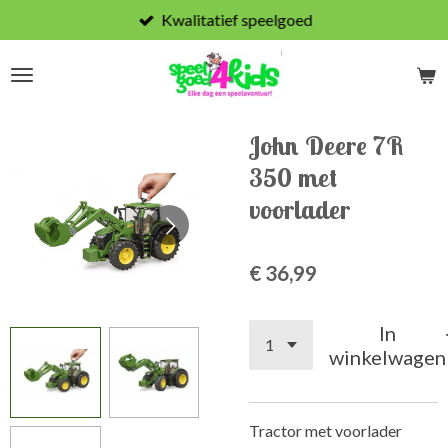
Kwalitatief speelgoed
Ga
direct
naar
de
hoofdinhoud
John Deere 7R
350 met
voorlader
€ 36,99
In
winkelwagen
Tractor met voorlader