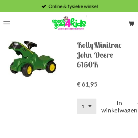
Online & fysieke winkel
Ga
direct
naar
de
hoofdinhoud
RollyMinitrac
John Deere
6150R
€ 61,95
In
winkelwagen