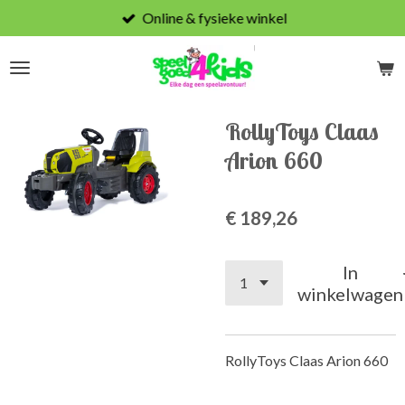
Online & fysieke winkel
Ga
direct
naar
de
hoofdinhoud
RollyToys Claas
Arion 660
€ 189,26
In
winkelwagen
RollyToys Claas Arion 660