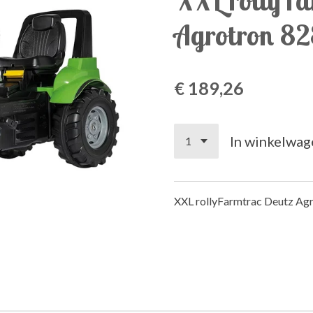
Agrotron 8
€ 189,26
In winkelwag
XXL rollyFarmtrac Deutz Ag