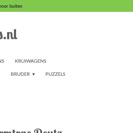
voor buiten
.nl
NS
KRUIWAGENS
BRUDER
PUZZELS
rmtrac Deutz