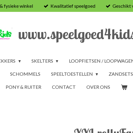
 & fysieke winkel
Kwalitatief speelgoed
Geschikt 
www.speelgoed4kids
EKKERS
SKELTERS
LOOPFIETSEN / LOOPWAGE
SCHOMMELS
SPEELTOESTELLEN
ZANDSETS
PONY & RUITER
CONTACT
OVER ONS
XXL rollyFa