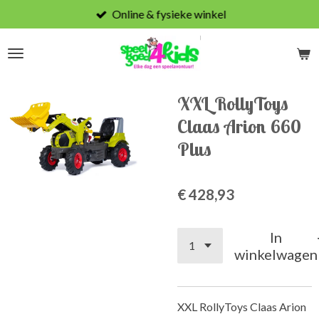
Online & fysieke winkel
Ga
direct
naar
de
hoofdinhoud
XXL RollyToys
Claas Arion 660
Plus
€ 428,93
In
winkelwagen
XXL RollyToys Claas Arion