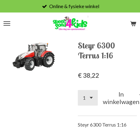
Online & fysieke winkel
Ga
direct
naar
de
hoofdinhoud
Steyr 6300
Terrus 1:16
€ 38,22
In
winkelwagen
Steyr 6300 Terrus 1:16