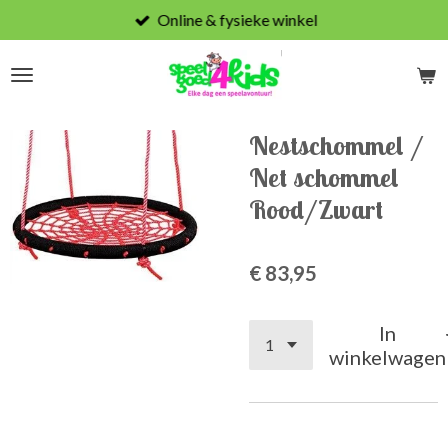
Online & fysieke winkel
Ga
direct
naar
de
hoofdinhoud
Nestschommel /
Net schommel
Rood/Zwart
€ 83,95
In
winkelwagen