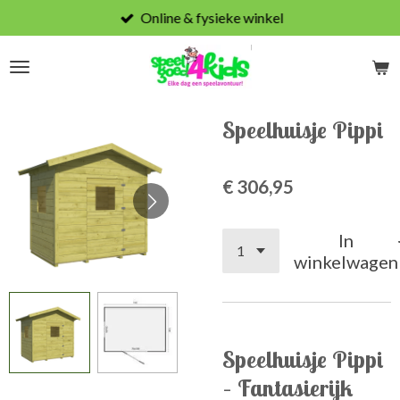
Online & fysieke winkel
Ga
direct
naar
de
hoofdinhoud
Speelhuisje Pippi
€ 306,95
In
winkelwagen
Speelhuisje Pippi
– Fantasierijk