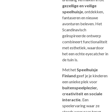
gezellige en veilige
speelhuisje
, ontdekken,
fantaseren en nieuwe
avonturen beleven. Het
Scandinavisch
geïnspireerde ontwerp
combineert functionaliteit
met esthetiek, waardoor
het een echte eyecatcher in
de tuin is.
Met het
Speelhuisje
Finland
geef je je kinderen
een unieke plek voor
buitenspeelplezier,
creativiteit en sociale
interactie.
Een
speelervaring waar ze
steeds weer naar terug