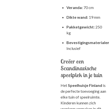
Veranda:
70 cm
Dikte wand:
19 mm
Pakketgewicht:
250
kg
Bevestigingsmaterialen
Inclusief
Creëer een
Scandinavische
speelplek in je tuin
Het
Speelhuisje Finland
is
de perfecte toevoeging aan
elke tuin of speelruimte.
Kinderen kunnen zich
urenlang vermaken in dit