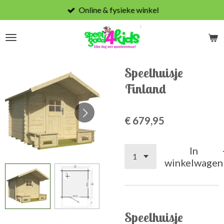
Online & fysieke winkel
Ga
direct
naar
de
hoofdinhoud
Speelhuisje
Finland
€ 679,95
In
winkelwagen
Speelhuisje