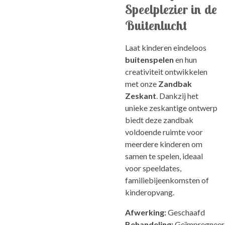
Speelplezier in de
Buitenlucht
Laat kinderen eindeloos
buitenspelen
en hun
creativiteit ontwikkelen
met onze
Zandbak
Zeskant
. Dankzij het
unieke zeskantige ontwerp
biedt deze zandbak
voldoende ruimte voor
meerdere kinderen om
samen te spelen, ideaal
voor speeldates,
familiebijeenkomsten of
kinderopvang.
Afwerking:
Geschaafd
Behandeling:
Geïmpregneer