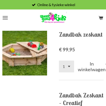
Online & fysieke winkel
Ga
direct
naar
de
hoofdinhoud
Zandbak zeskant
€ 99,95
In
winkelwagen
Zandbak Zeskant
– Creatief