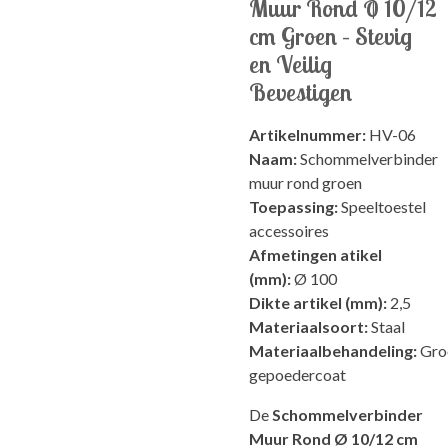
Muur Rond Ø 10/12
cm Groen – Stevig
en Veilig
Bevestigen
Artikelnummer:
HV-06
Naam:
Schommelverbinder
muur rond groen
Toepassing:
Speeltoestel
accessoires
Afmetingen atikel
(mm):
Ø 100
Dikte artikel (mm):
2,5
Materiaalsoort:
Staal
Materiaalbehandeling:
Gro
gepoedercoat
De
Schommelverbinder
Muur Rond Ø 10/12 cm